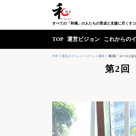
すべての「和僑」の人たちの育成と支援に尽くすコ
TOP
運営ビジョン
これからの
TOP
>
過去のイベント
>
イベント報告
>
第2回「ユースと話
第2回