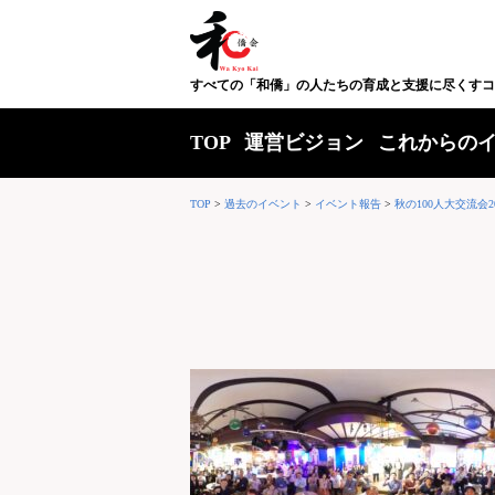
すべての「和僑」の人たちの育成と支援に尽くすコ
TOP
運営ビジョン
これからの
TOP
>
過去のイベント
>
イベント報告
>
秋の100人大交流会20