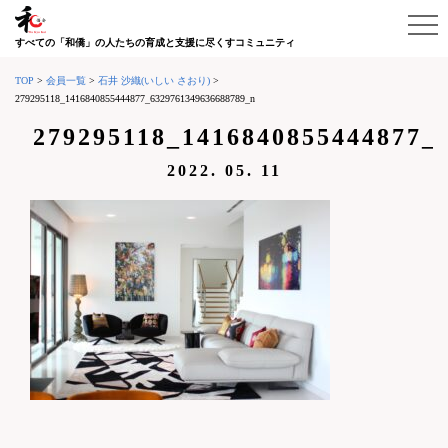
すべての「和僑」の人たちの育成と支援に尽くすコミュニティ
TOP
>
会員一覧
>
石井 沙織(いしい さおり)
>
279295118_1416840855444877_6329761349636688789_n
279295118_1416840855444877_
2022. 05. 11