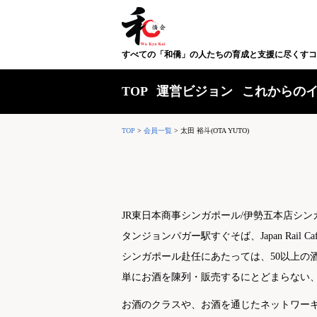
すべての「和僑」の人たちの育成と支援に尽くすコ
TOP
運営ビジョン
これからの
TOP
>
会員一覧
>
太田 裕斗(OTA YUTO)
JR東日本商事シンガポール/伊勢五本店シ
タンジョンパガー駅すぐそば、Japan Ra
シンガポール赴任にあたっては、50以上の
単にお酒を陳列・販売するにとどまらない
お酒のクラスや、お酒を通じたネットワー