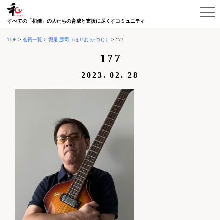
すべての「和僑」の人たちの育成と支援に尽くすコミュニティ
TOP
>
会員一覧
>
堀尾 勝司（ほりお かつじ）
>
177
177
2023. 02. 28