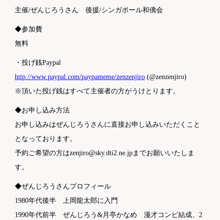
主催/ぜんじろうさん 後援/シンガポール和僑会
◆参加費
無料
・投げ銭Paypal
http://www.paypal.com/paypameme/zenzenjiro
(@zenzenjiro)
※頂いた投げ銭はすべて主催者の方がうけとります。
◆お申し込み方法
お申し込みはぜんじろうさんに直接お申し込みいただくこと
となっております。
予約ご希望の方はzenjiro@sky.dti2.ne.jpまでお願いいたしま
す。
◆ぜんじろうさんプロフィール
1980年代後半 上岡龍太郎に入門
1990年代前半 ぜんじろう&月亭かなめ 漫才コンビ結成、2