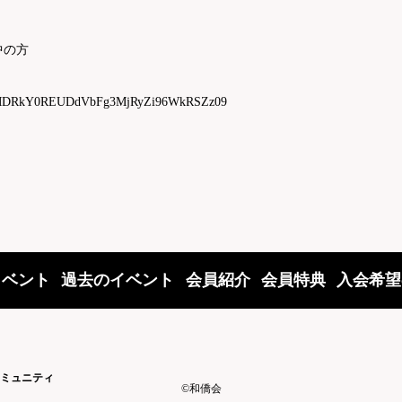
中の方
pwd=MDRkY0REUDdVbFg3MjRyZi96WkRSZz09
イベント
過去のイベント
会員紹介
会員特典
入会希望
ミュニティ
©和僑会