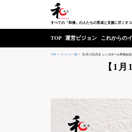
すべての「和僑」の人たちの育成と支援に尽くすコ
TOP
運営ビジョン
これからの
TOP
>
イベント一覧
>
【1月11日(月)】シンガポール和僑会
【1月