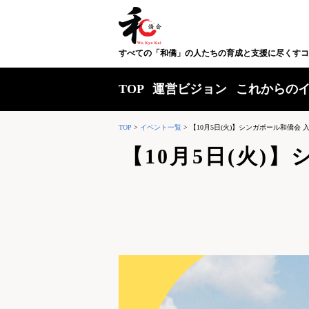
すべての「和僑」の人たちの育成と支援に尽くすコ
TOP
運営ビジョン
これからの
TOP
>
イベント一覧
>
【10月5日(火)】シンガポール和僑会
【10月5日(火)