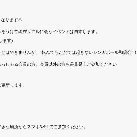
なります⚠️
ルをうけて現在リアルに会うイベントは自粛します。
します)
とはできませんが、”転んでもただでは起きないシンガポール和僑会”！
らっしゃる会員の方、会員以外の方も是非是非ご参加ください
に更新します。
きな場所からスマホやPCでご参加ください。