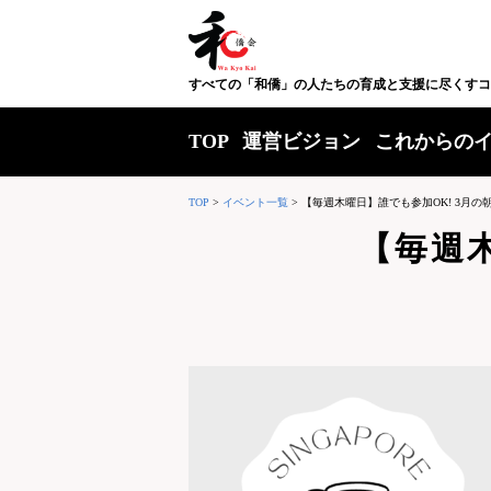
すべての「和僑」の人たちの育成と支援に尽くすコ
TOP
運営ビジョン
これからの
TOP
>
イベント一覧
>
【毎週木曜日】誰でも参加OK! 3月の
【毎週木