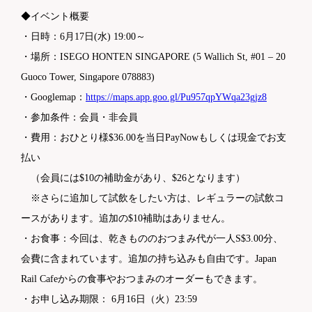
◆イベント概要
・日時：6月17日(水) 19:00～
・場所：ISEGO HONTEN SINGAPORE (5 Wallich St, #01 – 20
Guoco Tower, Singapore 078883)
・Googlemap：
https://maps.app.goo.gl/Pu957qpYWqa23gjz8
・参加条件：会員・非会員
・費用：おひとり様$36.00を当日PayNowもしくは現金でお支
払い
（会員には$10の補助金があり、$26となります）
※さらに追加して試飲をしたい方は、レギュラーの試飲コ
ースがあります。追加の$10補助はありません。
・お食事：今回は、乾きもののおつまみ代が一人S$3.00分、
会費に含まれています。追加の持ち込みも自由です。Japan
Rail Cafeからの食事やおつまみのオーダーもできます。
・お申し込み期限： 6月16日（火）23:59