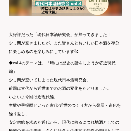
大好評だった「現代日本酒研究会」が帰ってきました！
少し間が空きましたが、また皆さんとおいしい日本酒を存分
に楽しめるのを楽しみにしています🥰
◆vol.4のテーマは、「時には歴史の話をしようか②近現代
編」
少し間が空いてしまった現代日本酒研究会。
前回は古代から近世までのお酒の変化をたどりました。
いよいよ今回は近現代編。
生酛や菩提酛といった古代-近世のつくり方から発展・進化を
繰り返し、
安定供給を求めた近代から、現代に移るにつれ地酒としての
地域の風土の表現、さらには各々の酒蔵の個性の表現として