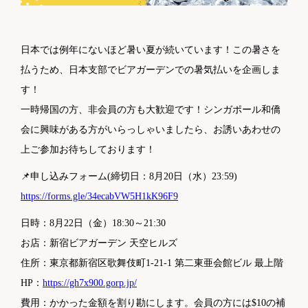
日本では例年にないほど暑い夏が続いています！この暑さを
払うため、日本支部でビアガーデンでの暑気払いを企画しま
す！
一時帰国の方、非会員の方も大歓迎です！シンガポール和僑
会に興味がある方がいらっしゃいましたら、お誘いあわせの
上ご参加お待ちしております！
📌申し込みフォーム(締切日：8月20日（水）23:59)
https://forms.gle/34ecabVW5H1kK96F9
日時：8月22日（金）18:30～21:30
お店：新宿ビアガーデン 天空ヒルズ
住所：東京都新宿区歌舞伎町1-21-1 第二東亜会館ビル 最上階
HP：
https://gh7x900.gorp.jp/
費用：かかった金額を割り勘にします。会員の方には$10の補