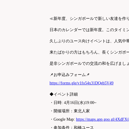
≪新年度、シンガポールで新しい友達を作
日本のカレンダーでは新年度。このタイミ
久しぶりのユース向けイベントは、人気中
来たばかりの方はもちろん、長くシンガポー
是非シンガポールでの交流の和を広げましょ
📌お申込みフォーム📌
https://forms.gle/v1fo54x31DQeb5V49
◆イベント詳細
・日時: 4月16日(水)19:00~
・開催場所：東北人家
・Google Map:
https://maps.app.goo.gl/4Xd
・参加条件：和橋ユース