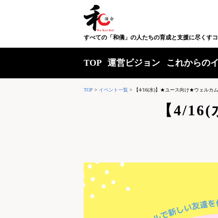
すべての「和僑」の人たちの育成と支援に尽くすコ
TOP
運営ビジョン
これからの
TOP
>
イベント一覧
>
【4/16(水)】★ユース向け★ウェルカム会
【4/1