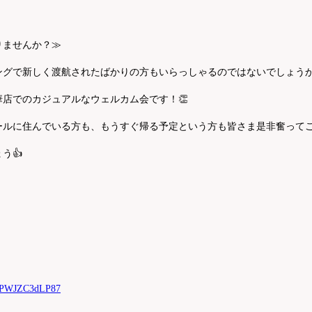
りませんか？≫
ングで新しく渡航されたばかりの方もいらっしゃるのではないでしょう
華店でのカジュアルなウェルカム会です！👏
ルに住んでいる方も、もうすぐ帰る予定という方も皆さま是非奮ってご
う👍
FXjPWJZC3dLP87