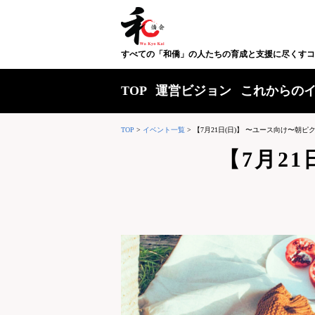
すべての「和僑」の人たちの育成と支援に尽くすコ
TOP
運営ビジョン
これからの
TOP
>
イベント一覧
>
【7月21日(日)】 〜ユース向け〜朝ピク
【7月2