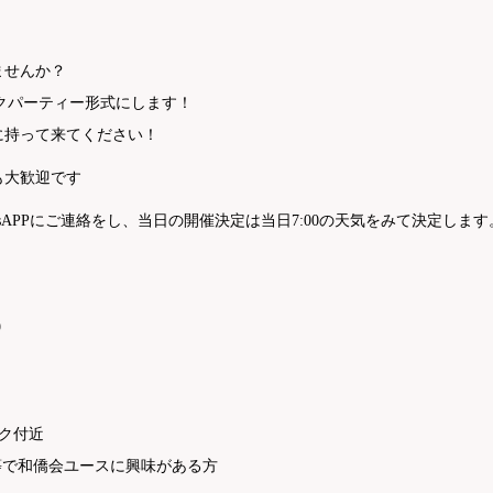
ませんか？
ックパーティー形式にします！
に持って来てください！
も大歓迎です
hsAPPにご連絡をし、当日の開催決定は当日7:00の天気をみて決定します
9
イク付近
人等で和僑会ユースに興味がある方