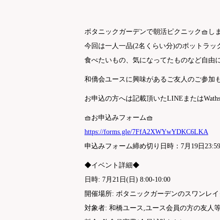
ボタニックガーデンで朝活ピクニック🧺し
今回は一人一品(2名くらい分)のポットラ
食べたいもの、気になってたものなど自由
和僑会ユースに興味があるご友人のご参加
お申込の方へは記載頂いたLINEまたはWat
🧺お申込みフォーム🧺
https://forms.gle/7FfA2XWYwYDKC6LKA
申込みフォーム締め切り日時：7月19日23:5
◆イベント詳細◆
日時: 7月21日(日) 8:00-10:00
開催場所: ボタニックガーデンのスワンレ
対象者: 和橋ユース,ユース会員の方の友