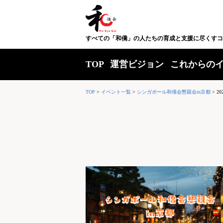
すべての「和僑」の人たちの育成と支援に尽くすコ
TOP
運営ビジョン
これからの
TOP
>
イベント一覧
>
シンガポール和僑会懇親会in京都
>
20