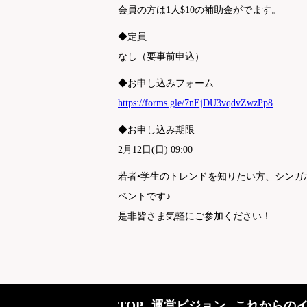
会員の方は1人$10の補助金がでます。
◆定員
なし（要事前申込）
◆お申し込みフォーム
https://forms.gle/7nEjDU3vqdvZwzPp8
◆お申し込み期限
2月12日(日) 09:00
若者•学生のトレンドを知りたい方、シン
ベントです♪
是非皆さま気軽にご参加ください！
TOP
運営ビジョン
これからの