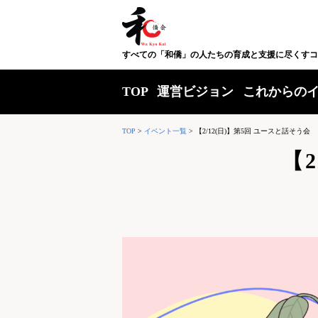
すべての「和僑」の人たちの育成と支援に尽くすコ
TOP
運営ビジョン
これからの
TOP
>
イベント一覧
>
【2/12(日)】第5回 ユースと話そう会
【