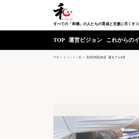
すべての「和僑」の人たちの育成と支援に尽くすコ
TOP
運営ビジョン
これからの
TOP
>
イベント一覧
>
【6月29日(水)】 昼カフェ6月