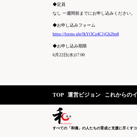
◆定員
なし 一週間前までにお申し込みください。
◆お申し込みフォーム
https://forms.gle/fkYt3Cz4C1jGb2bp8
◆お申し込み期限
6月22日(水)17:00
TOP
運営ビジョン
これからの
すべての「和僑」の人たちの育成と支援に尽くすコ