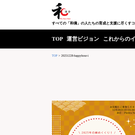
すべての「和僑」の人たちの育成と支援に尽くすコ
TOP
運営ビジョン
これからの
TOP
>
20251228-happyhour-i