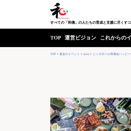
すべての「和僑」の人たちの育成と支援に尽くすコ
TOP
運営ビジョン
これからの
TOP
>
過去のイベント
>
news
>
シンガポール和僑会ハッピー