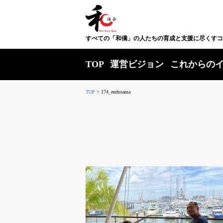
すべての「和僑」の人たちの育成と支援に尽くすコ
TOP
運営ビジョン
これからの
TOP
>
174_endosama