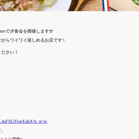
Bistroで夕食会を開催します🍺
ながらワイワイ楽しめるお店です✨
ください！
C3LhsFXGS1grEa6A?g_st=ic
す。