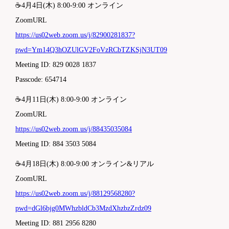
☕4月4日(木) 8:00-9:00 オンライン
ZoomURL
https://us02web.zoom.us/j/82900281837?
pwd=Ym14Q3hOZUlGV2FoVzRCbTZKSjN3UT09
Meeting ID: 829 0028 1837
Passcode: 654714
☕4月11日(木) 8:00-9:00 オンライン
ZoomURL
https://us02web.zoom.us/j/88435035084
Meeting ID: 884 3503 5084
☕4月18日(木) 8:00-9:00 オンライン&リアル
ZoomURL
https://us02web.zoom.us/j/88129568280?
pwd=dGl6bjg0MWhzbldCb3MzdXhzbzZrdz09
Meeting ID: 881 2956 8280